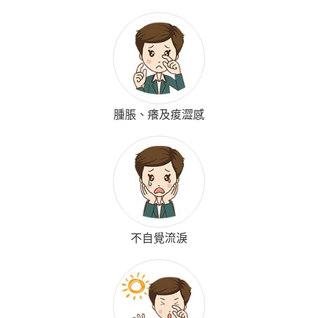
腫脹、癢及痠澀感
不自覺流淚