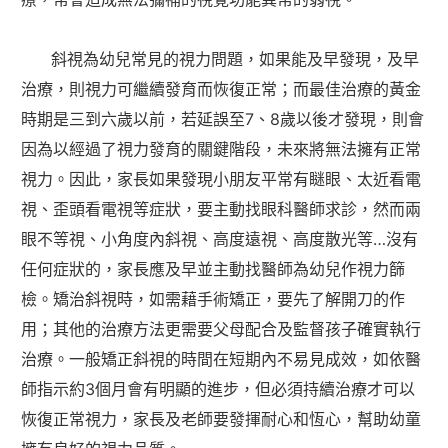
斜視為幼兒常見的視力問題，如果能及早發現，及早
治療，則視力可繼續發育而恢復正常；而最佳治療的黃金
時期是三到六歲以前，若延誤至7、8歲以後才發現，則會
因為以經過了視力發育的關鍵階段，未來將無法擁有正常
視力。因此，家長如果發現小朋友平常有瞇眼、太近看電
視、歪頭看電視等症狀，要主動找眼科醫師求診，然而兩
眼不等視、小角度內斜視、高度遠視、高度散光等…沒有
任何症狀的，家長應及早並主動找醫師為幼兒作視力篩
檢。矯治斜視時，如需藉手術矯正，要先了解開刀的作
用；其他的治療方法更需要父母配合及監督孩子確實執行
治療。一般矯正斜視的時間在短期內不易見成效，如依醫
師指示約3個月會有明顯的進步，但必須持續治療才可以
恢復正常視力，家長及老師要發揮耐心和恆心，幫助幼童